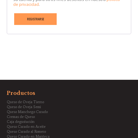
de privacidad
.
REGISTRARSE
Productos
Queso de Oveja Tierno
Queso de Oveja Semi
Queso Manchego Curado
Cremas de Queso
Caja degustación
Queso Curado en Aceite
Queso Curado al Romero
Queso Curado en Manteca