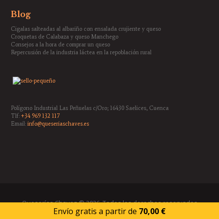
Blog
Cigalas salteadas al albariño con ensalada crujiente y queso
Croquetas de Calabaza y queso Manchego
Consejos a la hora de comprar un queso
Repercusión de la industria láctea en la repoblación rural
Polígono Industrial Las Peñuelas c/Oro; 16430 Saelices, Cuenca
Tlf:
+34 969 132 117
Email:
info@queseriaschaves.es
Queserías Chavez © 2026. Todos los derechos reservados
Envío gratis a partir de
70,00
€