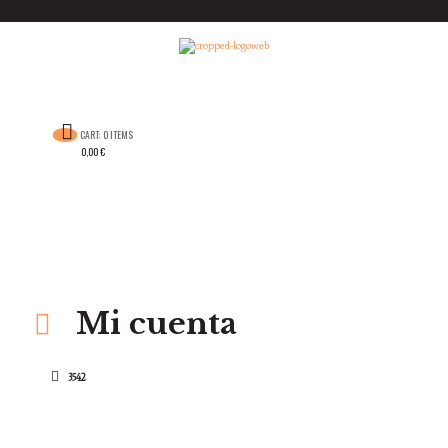
CART:
0 ITEMS
0,00 €
Mi cuenta
3542