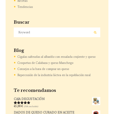
Recetas
Tendencias
Buscar
Blog
Cigalas salteadas al albariño con ensalada crujiente y queso
Croquetas de Calabaza y queso Manchego
Consejos a la hora de comprar un queso
Repercusión de la industria láctea en la repoblación rural
Te recomendamos
CAJA DEGUSTACIÓN
45,00
€
(IVA incluido)
Valorado
con
5.00
de
DADOS DE QUESO CURADO EN ACEITE
5