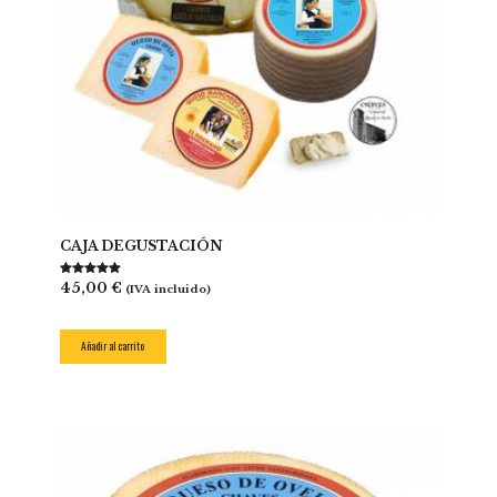
CAJA DEGUSTACIÓN
Valorado con
45,00
€
(IVA incluido)
5.00
de 5
Añadir al carrito