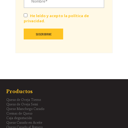
He leído y acepto la política de
privacidad.
Productos
Queso de Oveja Tierno
Queso de Oveja Semi
Queso Manchego Curado
Cremas de Queso
Caja degustación
Queso Curado en Aceite
Queso Curado al Romero