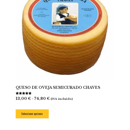
QUESO DE OVEJA SEMICURADO CHAVES
Rango
Valorado
13,00
€
-
74,80
€
(IVA incluido)
con
de
4.71
de 5
precios:
Este
desde
producto
Seleccionar opciones
13,00 €
tiene
hasta
múltiples
74,80 €
variantes.